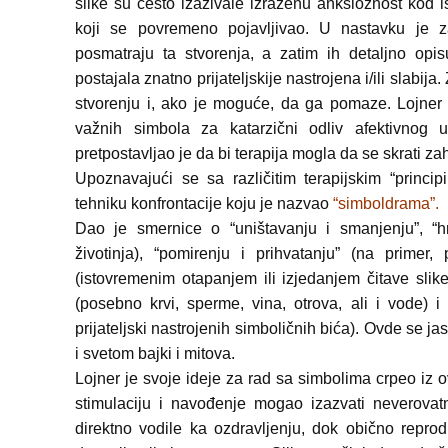
slike su često izazivale izraženu anksioznost kod 
koji se povremeno pojavljivao. U nastavku je z
posmatraju ta stvorenja, a zatim ih detaljno opis
postajala znatno prijateljskije nastrojena i/ili slabija
stvorenju i, ako je moguće, da ga pomaze. Lojner
važnih simbola za katarzični odliv afektivnog 
pretpostavljao je da bi terapija mogla da se skrati zah
Upoznavajući se sa različitim terapijskim “princ
tehniku konfrontacije koju je nazvao
“simboldrama”.
Dao je smernice o “uništavanju i smanjenju”, “h
životinja), “pomirenju i prihvatanju” (na primer
(istovremenim otapanjem ili izjedanjem čitave slike
(posebno krvi, sperme, vina, otrova, ali i vode) 
prijateljski nastrojenih simboličnih bića). Ovde se j
i svetom bajki i mitova.
Lojner je svoje ideje za rad sa simbolima crpeo iz o
stimulaciju i navođenje mogao izazvati neverovat
direktno vodile ka ozdravljenju, dok obično repro