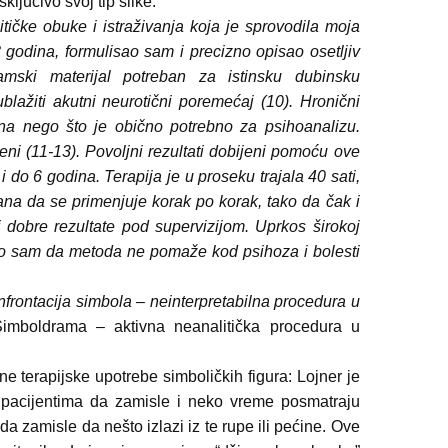
ključivo svoj tip slike.
tičke obuke i istraživanja koja je sprovodila moja
8 godina, formulisao sam i precizno opisao osetljiv
namski materijal potreban za istinsku dubinsku
blažiti akutni neurotični poremećaj (10). Hronični
na nego što je obično potrebno za psihoanalizu.
eni (11-13). Povoljni rezultati dobijeni pomoću ove
 do 6 godina. Terapija je u proseku trajala 40 sati,
rana da se primenjuje korak po korak, tako da čak i
ti dobre rezultate pod supervizijom. Uprkos širokoj
tkrio sam da metoda ne pomaže kod psihoza i bolesti
frontacija simbola – neinterpretabilna procedura u
imboldrama – aktivna neanalitička procedura u
 terapijske upotrebe simboličkih figura: Lojner je
i pacijentima da zamisle i neko vreme posmatraju
 da zamisle da nešto izlazi iz te rupe ili pećine. Ove