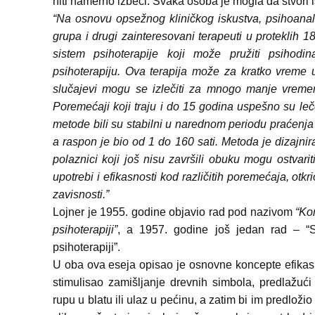
niti namerno izbeći. Svaka osoba je mogla da stvori is
“Na osnovu opsežnog kliničkog iskustva, psihoanali
grupa i drugi zainteresovani terapeuti u proteklih 1
sistem psihoterapije koji može pružiti psihodi
psihoterapiju. Ova terapija može za kratko vreme u
slučajevi mogu se izlečiti za mnogo manje vreme
Poremećaji koji traju i do 15 godina uspešno su leč
metode bili su stabilni u narednom periodu praćenja i
a raspon je bio od 1 do 160 sati. Metoda je dizajni
polaznici koji još nisu završili obuku mogu ostvari
upotrebi i efikasnosti kod različitih poremećaja, o
zavisnosti.”
Lojner je 1955. godine objavio rad pod nazivom
“Kon
psihoterapiji”
, a 1957. godine još jedan rad – “S
psihoterapiji”.
U oba ova eseja opisao je osnovne koncepte efikasne
stimulisao zamišljanje drevnih simbola, predlažuć
rupu u blatu ili ulaz u pećinu, a zatim bi im predložio