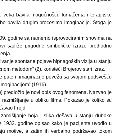
. veka bavila mogućnošću tumačenja i terapijske
abo bavila drugim procesima imaginacije. Stoga je
1909. godine sa namerno isprovociranim snovima na
ovi sadrže prigodne simboličke izraze prethodno
ženja.
itivanje spontane pojave hipnagoških vizija u stanju
nom metodom” (2), koristeći Brojerov stari izraz.
 se putem imaginacije povežu sa svojom podsvešću
imaginacijom” (1916).
3) predložio je novi opis ovog fenomena. Nazvao je
i razmišljanje u obliku filma. Pokazao je koliko su
čavao Frojd.
 zamišljanje boja i slika dešava u stanju duboke
je 1932. godine opisao kako je pacijente uvodio u
jaju motive, a zatim ih verbalno podržavao tokom