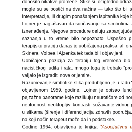
donosilo nikakve promene. Slike su očigledno odraža
mogle su se postići na dva načina — tako što bi i
interpretacije, ili drugim ponašanjem ispitanika koje
Lojner je naglašavao da suočavanje sa simbolima z
iznenađenja. Njegove procedure deluju zapanjujuće 
saznanja u to vreme bilo nepoznato. Uspešno pre
terapijsku pratnju danas je uobičajena praksa, ali on
Skinera, Volpea i Ajzenka tek tada bili objavljeni.
Uobičajena pozicija za terapiju tog vremena bio
nacističkog ludila i rata, mnogo toga je trebalo “pros
valjalo je izgraditi nove orijentire.
Razumevanje simbolike slika produbljeno je u radu “
objavljenom 1959. godine. Lojner je opisao funda
pejzažne panorame koje razlikuju neurotičare od nor
neplodnost, neuklopljivi kontrasti, sužavanje vidnog p
u slikama (širenje i diferencijacija zdravih područj
na koji način terapeut može da ih podstakne.
Godine 1964. objavljena je knjiga
“Asocijativna