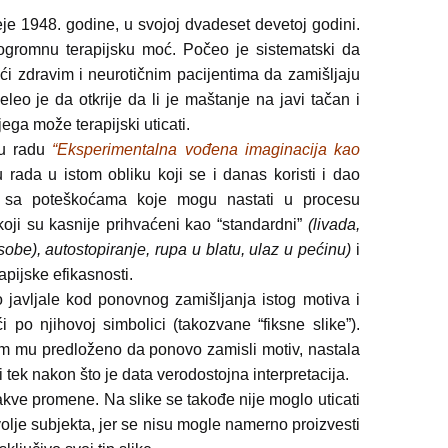
je 1948. godine, u svojoj dvadeset devetoj godini.
 ogromnu terapijsku moć. Počeo je sistematski da
ući zdravim i neurotičnim pacijentima da zamišljaju
eo je da otkrije da li je maštanje na javi tačan i
jega može terapijski uticati.
e u radu
“Eksperimentalna vođena imaginacija kao
rada u istom obliku koji se i danas koristi i dao
i sa poteškoćama koje mogu nastati u procesu
oji su kasnije prihvaćeni kao “standardni”
(livada,
obe), autostopiranje, rupa u blatu, ulaz u pećinu)
i
pijske efikasnosti.
o javljale kod ponovnog zamišljanja istog motiva i
 po njihovoj simbolici (takozvane “fiksne slike”).
tim mu predloženo da ponovo zamisli motiv, nastala
i tek nakon što je data verodostojna interpretacija.
akve promene. Na slike se takođe nije moglo uticati
olje subjekta, jer se nisu mogle namerno proizvesti