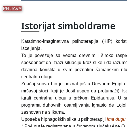
PRIJAVA
Istorijat simboldrame
Katatimno-imaginativna psihoterapija (KIP) koris
isceljenja.
To je povezuje sa veoma drevnim i široko raspros
sposobnost da izrazi situaciju kroz slike i da razu
davnina koristila u svim poznatim šamanskim ritu
centralnu ulogu.
Značaj snova bio je poznat još u Drevnom Egiptu 
mršavoj stoci, koji je Josif uspeo da protumači). I
igrali centralnu ulogu u grčkom Epidaurusu. U 
programa duhovnih osamljivanja Ignasio de Lojol
zasnovan na slikama.
Upotreba hipnagoških slika u psihoterapiji
ima dugu i
* Prvi put je registrovana u čuvenom slučaju Ane O. 