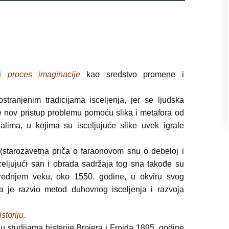
Propedevtika
II (2023.)
I (2022.)
ti
proces imaginacije
kao sredstvo promene i
tranjenim tradicijama isceljenja, jer se ljudska
me nov pristup problemu pomoću slika i metafora od
alima, u kojima su isceljujuće slike uvek igrale
(starozavetna priča o faraonovom snu o debeloj i
sceljujući san i obrada sadržaja tog sna takođe su
srednjem veku, oko 1550. godine, u okviru svog
a je razvio metod duhovnog isceljenja i razvoja
storiju.
u studijama histerije Brojera i Frojda 1895. godine