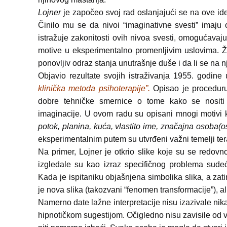
Lojner
je započeo svoj rad oslanjajući se na ove ide
Činilo mu se da nivoi “imaginativne svesti” imaju
istražuje zakonitosti ovih nivoa svesti, omogućavaj
motive u eksperimentalno promenljivim uslovima. Žel
ponovljiv odraz stanja unutrašnje duše i da li se na n
Objavio rezultate svojih istraživanja 1955. godin
klinička metoda psihoterapije”.
Opisao je proceduru 
dobre tehničke smernice o tome kako se nosit
imaginacije. U ovom radu su opisani mnogi motivi k
potok, planina, kuća, vlastito ime, značajna osoba(os
eksperimentalnim putem su utvrđeni važni temelji tera
Na primer, Lojner je otkrio slike koje su se redovn
izgledale su kao izraz specifičnog problema sudeći
Kada je ispitaniku objašnjena simbolika slika, a za
je nova slika (takozvani “fenomen transformacije”), al
Namerno date lažne interpretacije nisu izazivale nik
hipnotičkom sugestijom. Očigledno nisu zavisile od v