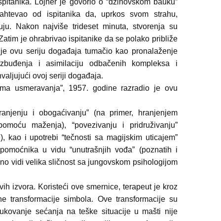
ispitanika. Lojner je govorio o “džinovskom bauku”
ahtevao od ispitanika da, uprkos svom strahu,
uju. Nakon najviše trideset minuta, stvorenja su
. Zatim je ohrabrivao ispitanike da se polako približe
 je ovu seriju događaja tumačio kao pronalaženje
uzbuđenja i asimilaciju odbačenih kompleksa i
valjujući ovoj seriji događaja.
ipima usmeravanja”, 1957. godine razradio je ovu
ranjenju i obogaćivanju” (na primer, hranjenjem
, pomoću maženja), “povezivanju i pridruživanju”
), kao i upotrebi “tečnosti sa magijskim uticajem”
i pomoćnika u vidu “unutrašnjih vođa” (poznatih i
asno vidi velika sličnost sa jungovskom psihologijom
vih izvora. Koristeći ove smernice, terapeut je kroz
ne transformacije simbola. Ove transformacije su
dukovanje sećanja na teške situacije u mašti nije