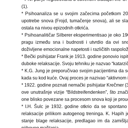
(1).
* Psihoanaliza se u svojim začecima početkom 20
upotrebe snova (Frojd, tumačenje snova), ali se sl
ostala na nivou epizodnih otkrića.
* Psihoanalitičar Silberer eksperimentisao je oko 
pragu između sna i budnosti i utvrdio da ovi sn
doživljene emocionalne napetosti i različitih raspolo
* Bečki psihijatar Frank je 1913. godine ponovio isp
duboke relaksacije. Svoju tehniku je nazvao “katarzič
* K.G. Jung je preporučivao svojim pacijentima da
kada su kod kuće. Ovaj proces je nazivao “aktivnom 
* 1922. godine poznati nemački psihijatar Krečmer (
ove unutrašnje vizije “Bildstreifendenken”, što znač
one blisko povezane sa procesom snova koji je prou
* I.H. Šulc je 1932. godine otkrio da se spontano
relaksacije prilikom autogenog treninga. K. Hapih 
stanje blage relaksacije, predlagao im da zamišl
njihovog maštanja.