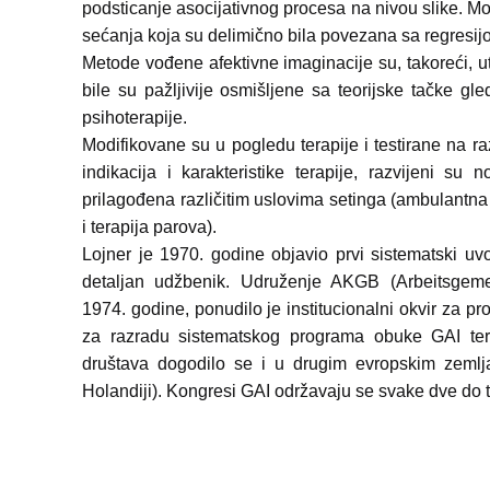
podsticanje asocijativnog procesa na nivou slike. M
sećanja koja su delimično bila povezana sa regresijo
Metode vođene afektivne imaginacije su, takoreći,
bile su pažljivije osmišljene sa teorijske tačke gle
psihoterapije.
Modifikovane su u pogledu terapije i testirane na ra
indikacija i karakteristike terapije, razvijeni s
prilagođena različitim uslovima setinga (ambulantna 
i terapija parova).
Lojner je 1970. godine objavio prvi sistematski uv
detaljan udžbenik. Udruženje AKGB (Arbeitsgeme
1974. godine, ponudilo je institucionalni okvir za p
za razradu sistematskog programa obuke GAI ter
društava dogodilo se i u drugim evropskim zemlja
Holandiji). Kongresi GAI održavaju se svake dve do t