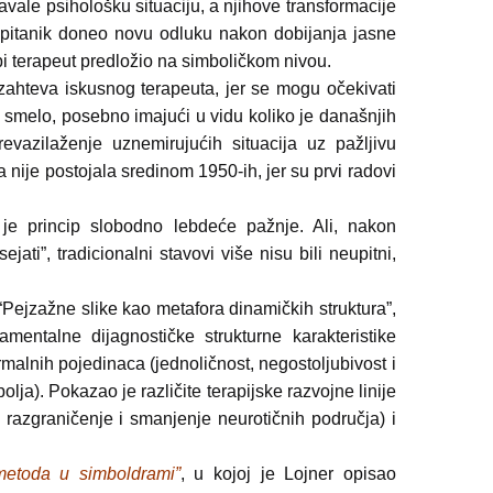
vale psihološku situaciju, a njihove transformacije
spitanik doneo novu odluku nakon dobijanja jasne
 bi terapeut predložio na simboličkom nivou.
ahteva iskusnog terapeuta, jer se mogu očekivati
smelo, posebno imajući u vidu koliko je današnjih
vazilaženje uznemirujućih situacija uz pažljivu
a nije postojala sredinom 1950-ih, jer su prvi radovi
 je princip slobodno lebdeće pažnje. Ali, nakon
ejati”, tradicionalni stavovi više nisu bili neupitni,
Pejzažne slike kao metafora dinamičkih struktura”,
mentalne dijagnostičke strukturne karakteristike
malnih pojedinaca (jednoličnost, negostoljubivost i
olja). Pokazao je različite terapijske razvojne linije
a, razgraničenje i smanjenje neurotičnih područja) i
 metoda u simboldrami”
, u kojoj je Lojner opisao