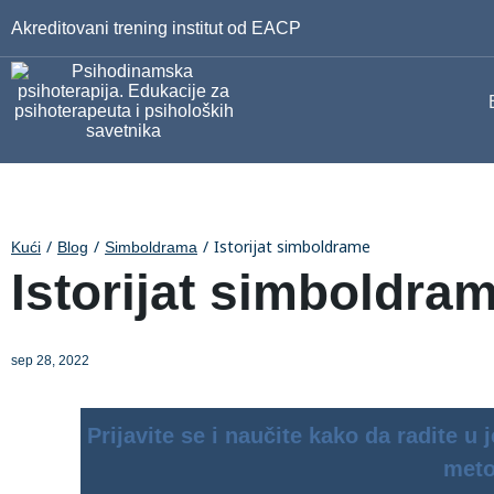
Akreditovani trening institut od EACP
Istorijat simboldrame
Kući
Blog
Simboldrama
Istorijat simboldra
sep 28, 2022
Prijavite se i naučite kako da radite 
meto