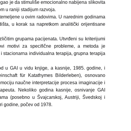
ogao je da stimuliše emocionalno nabijena slikovita
m u raniji stadijum razvoja.
 utemeljene u ovim radovima. U narednim godinama
dišta, u korak sa napretkom analitički orijentisane
zličitim grupama pacijenata. Utvrđeni su kriterijumi
u novi motivi za specifične probleme, a metoda je
i stacionarna individualna terapija, grupna terapija
od u GAI u vidu knjige, a kasnije, 1985. godine, i
inschaft für Katathymes Bilderleben), osnovano
romociju naučne interpretacije procesa imaginacije i
apeuta. Nekoliko godina kasnije, osnivanje GAI
ma (posebno u Švajcarskoj, Austriji, Švedskoj i
ri godine, počev od 1978.