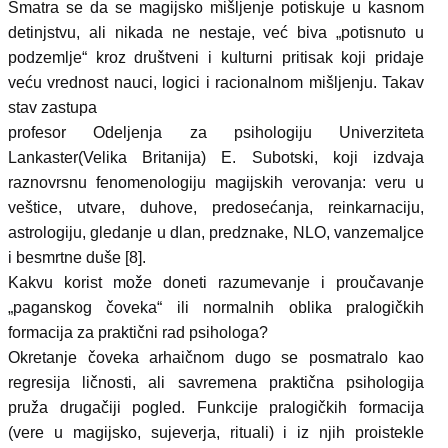
Smatra se da se magijsko mišljenje potiskuje u kasnom
detinjstvu, ali nikada ne nestaje, već biva „potisnuto u
podzemlje“ kroz društveni i kulturni pritisak koji pridaje
veću vrednost nauci, logici i racionalnom mišljenju. Takav
stav zastupa
profesor Odeljenja za psihologiju Univerziteta
Lankaster(Velika Britanija) E. Subotski, koji izdvaja
raznovrsnu fenomenologiju magijskih verovanja: veru u
veštice, utvare, duhove, predosećanja, reinkarnaciju,
astrologiju, gledanje u dlan, predznake, NLO, vanzemaljce
i besmrtne duše [8].
Kakvu korist može doneti razumevanje i proučavanje
„paganskog čoveka“ ili normalnih oblika pralogičkih
formacija za praktični rad psihologa?
Okretanje čoveka arhaičnom dugo se posmatralo kao
regresija ličnosti, ali savremena praktična psihologija
pruža drugačiji pogled. Funkcije pralogičkih formacija
(vere u magijsko, sujeverja, rituali) i iz njih proistekle