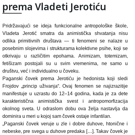
prema Vladeti Jerotiću
Pridržavajući se ideja funkcionalne antropološke škole,
Vladeta Jerotić smatra da animistička shvatanja nisu
odlika primitivnih društava — ti fenomeni se nalaze u
posebnim slojevima i strukturama kolektivne psihe, koji se
otkrivaju u različitim epohama. Animizam, totemizam,
fetišizam postojali su u svim vremenima, ne samo u
društvu, već i individualno u čoveku.
Paganski čovek prema Jerotiću je hedonista koji sledi
Frojdov „princip uživanja“. Ovaj fenomen se najizrazitije
manifestuje u uzrastu do 12–14 godina, kada je za dete
karakteristična animistička svest i antropomorfizacija
okolnog sveta. U odraslom dobu ova želja nastavlja da
dominira u meri u kojoj sam čovek ostaje infantilan.
„Paganski čovek veruje u zle i dobre duhove, htonične i
nebeske, pre svega u duhove predaka […]. Takav čovek je