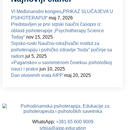
VI Međunarodni kongres„PRIKAZ SLUČAJEVA U
PSIHOTERAPIJI“
maj 7, 2026
Predstavljen je prvi srpski naučni časopis iz
oblasti psihoterapije „Psychotherapy Science
Today“
nov 15, 2025
Srpsko-ruski Naučno-istraživački institut za
psihoterapiju i psihičko zdravlje “Isida” počinje sa
radom
jul 5, 2025
«Pagansko» u savremenom čovekuu psihološkoj
nauci i praksi
jun 10, 2025
Dan otvorenih vrata AIPP
maj 20, 2025
WhatsApp:
+381 65 600 9009
srbija@aipp.education