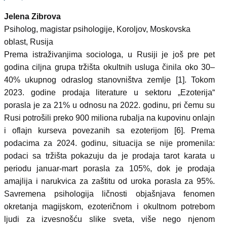
Jelena Zibrova
Psiholog, magistar psihologije, Koroljov, Moskovska
oblast, Rusija
Prema istraživanjima sociologa, u Rusiji je još pre pet
godina ciljna grupa tržišta okultnih usluga činila oko 30–
40% ukupnog odraslog stanovništva zemlje [1]. Tokom
2023. godine prodaja literature u sektoru „Ezoterija“
porasla je za 21% u odnosu na 2022. godinu, pri čemu su
Rusi potrošili preko 900 miliona rubalja na kupovinu onlajn
i oflajn kurseva povezanih sa ezoterijom [6]. Prema
podacima za 2024. godinu, situacija se nije promenila:
podaci sa tržišta pokazuju da je prodaja tarot karata u
periodu januar-mart porasla za 105%, dok je prodaja
amajlija i narukvica za zaštitu od uroka porasla za 95%.
Savremena psihologija ličnosti objašnjava fenomen
okretanja magijskom, ezoteričnom i okultnom potrebom
ljudi za izvesnošću slike sveta, više nego njenom