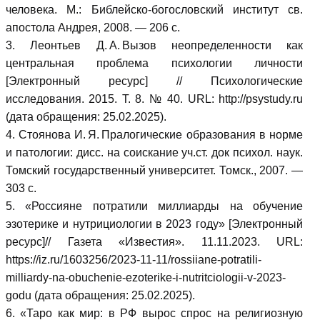
человека. М.: Библейско-богословский институт св.
апостола Андрея, 2008. — 206 с.
3. Леонтьев Д. А. Вызов неопределенности как
центральная проблема психологии личности
[Электронный ресурс] // Психологические
исследования. 2015. Т. 8. № 40. URL: http://psystudy.ru
(дата обращения: 25.02.2025).
4. Стоянова И. Я. Пралогические образования в норме
и патологии: дисс. на соискание уч.ст. док психол. наук.
Томский государственный университет. Томск., 2007. —
303 с.
5. «Россияне потратили миллиарды на обучение
эзотерике и нутрициологии в 2023 году» [Электронный
ресурс]// Газета «Известия». 11.11.2023. URL:
https://iz.ru/1603256/2023-11-11/rossiiane-potratili-
milliardy-na-obuchenie-ezoterike-i-nutritciologii-v-2023-
godu (дата обращения: 25.02.2025).
6. «Таро как мир: в РФ вырос спрос на религиозную