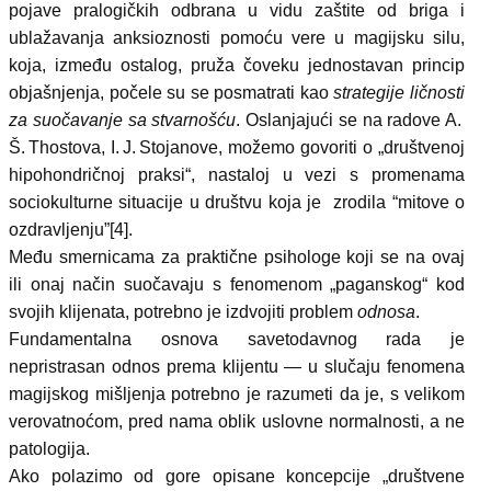
pojave pralogičkih odbrana u vidu zaštite od briga i
ublažavanja anksioznosti pomoću vere u magijsku silu,
koja, između ostalog, pruža čoveku jednostavan princip
objašnjenja, počele su se posmatrati kao
strategije ličnosti
za suočavanje sa stvarnošću
. Oslanjajući se na radove A.
Š. Thostova, I. J. Stojanove, možemo govoriti o „društvenoj
hipohondričnoj praksi“, nastaloj u vezi s promenama
sociokulturne situacije u društvu koja je zrodila “mitove o
ozdravljenju”[4].
Među smernicama za praktične psihologe koji se na ovaj
ili onaj način suočavaju s fenomenom „paganskog“ kod
svojih klijenata, potrebno je izdvojiti problem
odnosa
.
Fundamentalna osnova savetodavnog rada je
nepristrasan odnos prema klijentu — u slučaju fenomena
magijskog mišljenja potrebno je razumeti da je, s velikom
verovatnoćom, pred nama oblik uslovne normalnosti, a ne
patologija.
Ako polazimo od gore opisane koncepcije „društvene