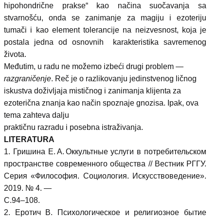
hipohondrične prakse“ kao načina suočavanja sa
stvarnošću, onda se zanimanje za magiju i ezoteriju
tumači i kao element tolerancije na neizvesnost, koja je
postala jedna od osnovnih karakteristika savremenog
života.
Međutim, u radu ne možemo izbeći drugi problem —
razgraničenje
. Reč je o razlikovanju jedinstvenog ličnog
iskustva doživljaja mističnog i zanimanja klijenta za
ezoterična znanja kao način spoznaje gnozisa. Ipak, ova
tema zahteva dalju
praktičnu razradu i posebna istraživanja.
LITERATURA
1. Гришина Е. А. Оккультные услуги в потребительском
пространстве современного общества // Вестник РГГУ.
Серия «Философия. Социология. Искусствоведение».
2019. № 4. —
С.94–108.
2. Еротич В. Психологическое и религиозное бытие