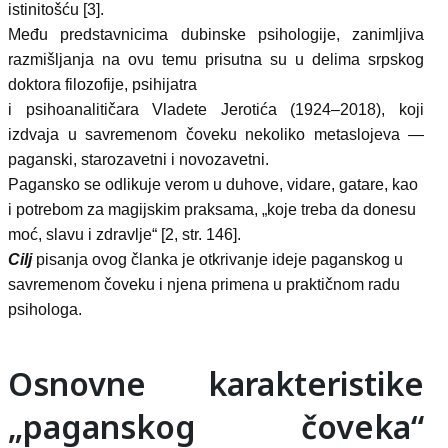
istinitošću [3].
Među predstavnicima dubinske psihologije, zanimljiva
razmišljanja na ovu temu prisutna su u delima srpskog
doktora filozofije, psihijatra
i psihoanalitičara Vladete Jerotića (1924–2018), koji
izdvaja u savremenom čoveku nekoliko metaslojeva —
paganski, starozavetni i novozavetni.
Pagansko se odlikuje verom u duhove, vidare, gatare, kao
i potrebom za magijskim praksama, „koje treba da donesu
moć, slavu i zdravlje“ [2, str. 146].
Cilj
pisanja ovog članka je otkrivanje ideje paganskog u
savremenom čoveku i njena primena u praktičnom radu
psihologa.
Osnovne karakteristike
„paganskog čoveka“