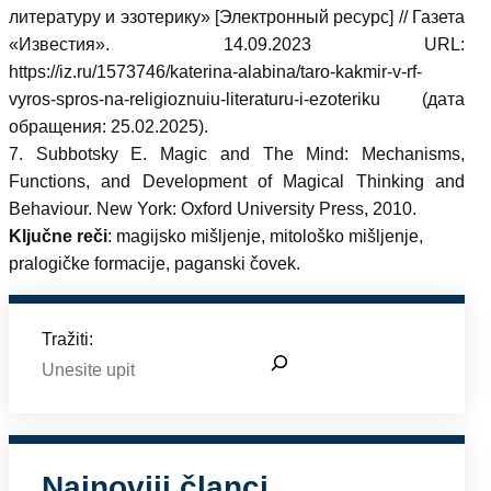
литературу и эзотерику» [Электронный ресурс] // Газета
«Известия». 14.09.2023 URL:
https://iz.ru/1573746/katerina-alabina/taro-kakmir-v-rf-
vyros-spros-na-religioznuiu-literaturu-i-ezoteriku (дата
обращения: 25.02.2025).
7. Subbotsky E. Magic and The Mind: Mechanisms,
Functions, and Development of Magical Thinking and
Behaviour. New York: Oxford University Press, 2010.
Ključne reči
: magijsko mišljenje, mitološko mišljenje,
pralogičke formacije, paganski čovek.
Tražiti:
Najnoviji članci