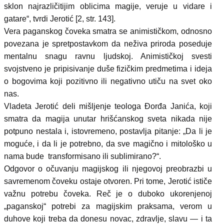
sklon najrazličitijim oblicima magije, veruje u vidare i
gatare“, tvrdi Jerotić [2, str. 143].
Vera paganskog čoveka smatra se animističkom, odnosno
povezana je spretpostavkom da neživa priroda poseduje
mentalnu snagu ravnu ljudskoj. Animističkoj svesti
svojstveno je pripisivanje duše fizičkim predmetima i ideja
o bogovima koji pozitivno ili negativno utiču na svet oko
nas.
Vladeta Jerotić deli mišljenje teologa Đorđa Janića, koji
smatra da magija unutar hrišćanskog sveta nikada nije
potpuno nestala i, istovremeno, postavlja pitanje: „Da li je
moguće, i da li je potrebno, da sve magično i mitološko u
nama bude transformisano ili sublimirano?“.
Odgovor o očuvanju magijskog ili njegovoj preobrazbi u
savremenom čoveku ostaje otvoren. Pri tome, Jerotić ističe
važnu potrebu čoveka. Reč je o duboko ukorenjenoj
„paganskoj“ potrebi za magijskim praksama, verom u
duhove koji treba da donesu novac, zdravlje, slavu — i ta