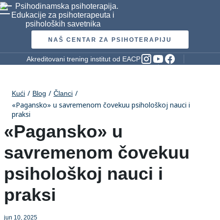
NAŠ CENTAR ZA PSIHOTERAPIJU
Akreditovani trening institut od EACP
Kući
Blog
Članci
«Pagansko» u savremenom čovekuu psihološkoj nauci i
praksi
«Pagansko» u
savremenom čovekuu
psihološkoj nauci i
praksi
jun 10, 2025