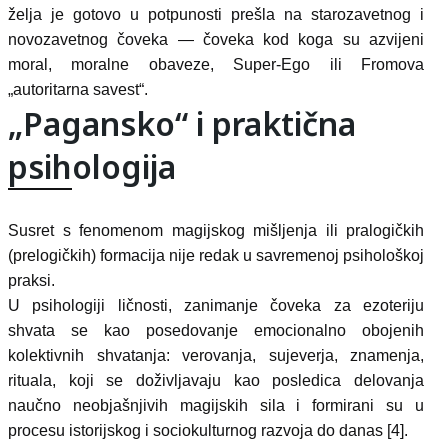
želja je gotovo u potpunosti prešla na starozavetnog i
novozavetnog čoveka — čoveka kod koga su azvijeni
moral, moralne obaveze, Super-Ego ili Fromova
„autoritarna savest“.
„Pagansko“ i praktična
psihologija
Susret s fenomenom magijskog mišljenja ili pralogičkih
(prelogičkih) formacija nije redak u savremenoj psihološkoj
praksi.
U psihologiji ličnosti, zanimanje čoveka za ezoteriju
shvata se kao posedovanje emocionalno obojenih
kolektivnih shvatanja: verovanja, sujeverja, znamenja,
rituala, koji se doživljavaju kao posledica delovanja
naučno neobjašnjivih magijskih sila i formirani su u
procesu istorijskog i sociokulturnog razvoja do danas [4].