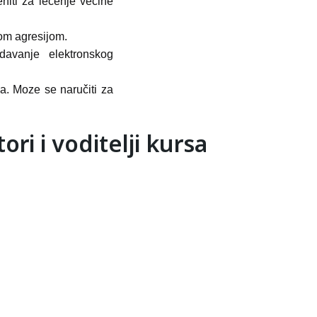
iti za lečenje većine
om agresijom
.
avanje elektronskog
a. Moze se naručiti za
ori i voditelji kursa