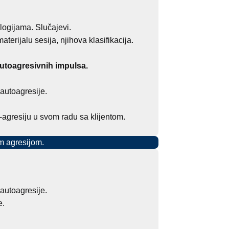
logijama. Slučajevi.
erijalu sesija, njihova klasifikacija.
autoagresivnih impulsa.
 autoagresije.
o-agresiju u svom radu sa klijentom.
m agresijom.
autoagresije.
e.