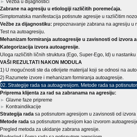
Vežba u dijagnostici
Zabrane na agresiju u etiologiji različitih poremećaja.
Simptomatska manifestacija potisnute agresije u različitim nozo
Vežbe za dijagnostiku:
prepoznavanje zabrana na agresiju u mat
Test na autoagresiju.
Mehanizam formiranja autoagresije u zavisnosti od izvora 
Kategorizacija izvora autoagresije.
Uloga različitih ličnih struktura (Ego, Super-Ego, Id) u nastanku
VAŠI REZULTATI NAKON MODULA
1) U mogućnosti ste da otkrijete materijal koji se odnosi na aut
2) Razumete izvore i mehanizam formiranja autoagresije.
02. Strategije rada sa autoagresijom. Metode rada sa potisnuto
Priprema klijenta za rad sa zabranama na agresiju:
Glavne faze pripreme
Kontraindikacije
Strategija rada
sa potisnutom agresijom u zavisnosti od izvora 
Metode rada
sa potisnutom agresijom kao izvorom autoagresij
Pregled metoda za ukidanje zabrana agresije.
Redosled i šema rada sa potisnutom agresijom.