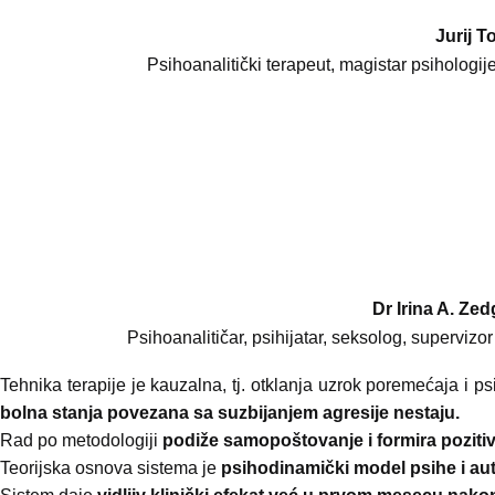
Jurij T
Psihoanalitički terapeut, magistar psihologi
Dr Irina A. Ze
Psihoanalitičar, psihijatar, seksolog, superviz
Tehnika terapije je kauzalna, tj. otklanja uzrok poremećaja i
bolna stanja povezana sa suzbijanjem agresije nestaju.
Rad po metodologiji
podiže samopoštovanje i formira poziti
Teorijska osnova sistema je
psihodinamički model psihe i aut