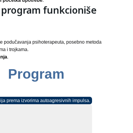
on početka upotrebe
.
 program funkcioniše
de podučavanja psihoterapeuta, posebno metoda
ma i trojkama.
enja
.
Program
cija prema izvorima autoagresivnih impulsa.