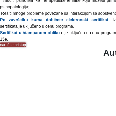
Naučiti psihotehnike i terapeutske tehnike koje možete primen
psihopatologija;
Rešiti mnoge probleme povezane sa interakcijom sa sopstven
Po završetku kursa dobićete elektronski sertifikat.
Izd
sertifikata je uključeno u cenu programa.
Sertifikat u štampanom obliku
nije uključen u cenu program
15e.
naručite pristup
Aut