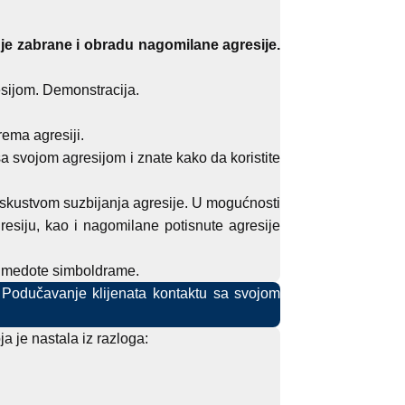
nje zabrane i obradu nagomilane agresije.
sijom. Demonstracija.
ema agresiji.
a svojom agresijom i znate kako da koristite
skustvom suzbijanja agresije. U mogućnosti
resiju, kao i nagomilane potisnute agresije
u medote simboldrame.
 Podučavanje klijenata kontaktu sa svojom
a je nastala iz razloga: