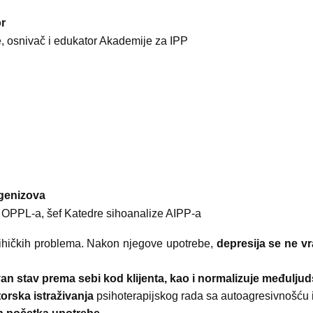
or
je, osnivač i edukator Akademije za IPP
dgenizova
or OPPL-a, šef Katedre sihoanalize AIPP-a
 psihičkih problema. Nakon njegove upotrebe,
depresija se ne vr
van stav prema sebi kod klijenta, kao i normalizuje međulj
orska istraživanja
psihoterapijskog rada sa autoagresivnošću 