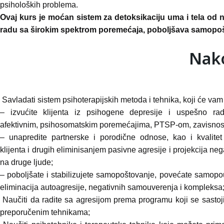
psiholoških problema.
Ovaj kurs je moćan sistem za detoksikaciju uma i tela od n
radu sa širokim spektrom poremećaja, poboljšava samopo
Nako
Savladati sistem psihoterapijskih metoda i tehnika, koji će vam
– izvućite klijenta iz psihogene depresije i uspešno rad
afektivnim, psihosomatskim poremećajima, PTSP-om, zavisnos
– unapredite partnerske i porodične odnose, kao i kvalite
klijenta i drugih eliminisanjem pasivne agresije i projekcija nega
na druge ljude;
– poboljšate i stabilizujete samopoštovanje, povećate samopo
eliminacija autoagresije, negativnih samouverenja i kompleksa
Naučiti da radite sa agresijom prema programu koji se sastoji
preporučenim tehnikama;