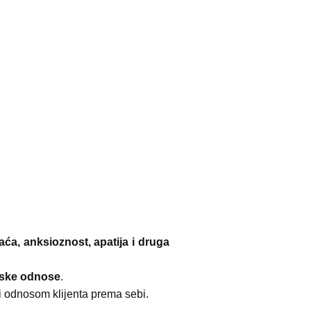
aća, anksioznost, apatija i druga
udske odnose
.
i odnosom klijenta prema sebi.