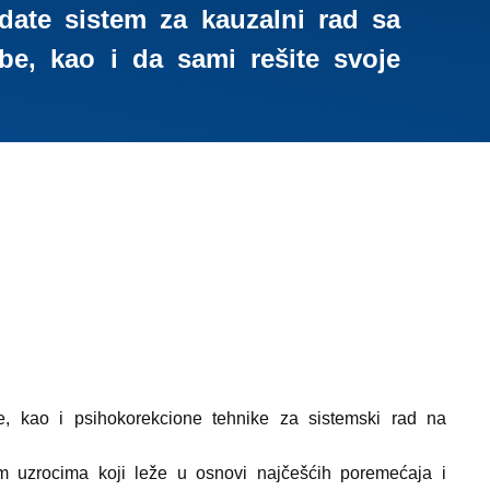
Propedevtika
II (2023.)
adate sistem za kauzalni rad sa
ebe, kao i da sami rešite svoje
I (2022.)
ike, kao i psihokorekcione tehnike za sistemski rad na
 uzrocima koji leže u osnovi najčešćih poremećaja i