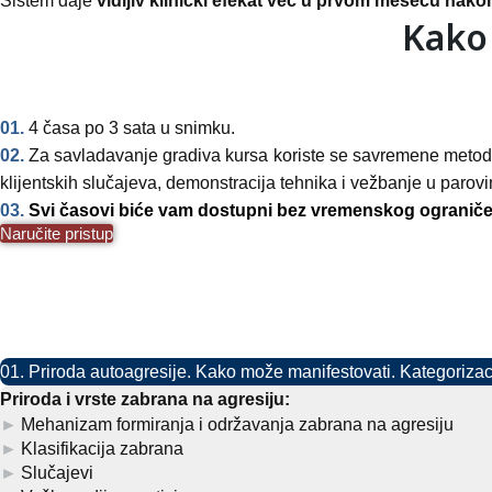
Sistem daje
vidljiv klinički efekat već u prvom mesecu nak
Kako
01.
4 časa po 3 sata u snimku.
02.
Za savladavanje gradiva kursa koriste se savremene meto
klijentskih slučajeva, demonstracija tehnika i vežbanje u parovi
03.
Svi časovi biće vam dostupni bez vremenskog ogranič
Naručite pristup
01. Priroda autoagresije. Kako može manifestovati. Kategoriza
Priroda i vrste zabrana na agresiju:
Mehanizam formiranja i održavanja zabrana na agresiju
Klasifikacija zabrana
Slučajevi