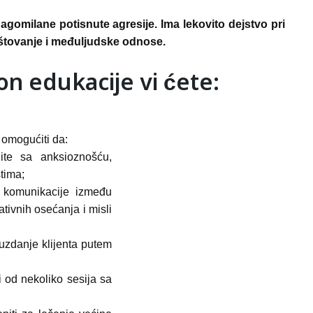
agomilane potisnute agresije. Ima lekovito dejstvo pri
štovanje i međuljudske odnose.
n edukacije vi ćete:
 omogućiti da:
ite sa anksioznošću,
tima;
t komunikacije između
tivnih osećanja i misli
uzdanje klijenta putem
;
 od nekoliko sesija sa