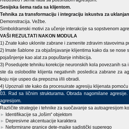
Sesijska šema rada sa klijentom.
Tehnika za transformaciju i integraciju iskustva za uklanja
Demonstracija. Vežbe.
Simboldramski motivi za učenje interakcije sa sopstvenom agre
VAŠI REZULTATI NAKON MODULA
1) Znate kako uklonite zabrane i zamenite zdravim stavovima pr
2) Imate šablone za objašnjavanje klijentima kako da se nose s
pojašnjenje kao alat za popuštanje inhibicija.
3) Posedujete tehniku korekcije neuronskih kola povezanih sa i
ste da oslobodite klijenta negativnih posledica zabrane za ag
koju nije uspeo da prepozna i/ili obradi.
4) Upoznali ste kako da procesuirate agresiju klijenata pomoć
03. Rad sa ličnim strukturama. Obrada nagomilane agresije.
agresijom.
Različite strategije i tehnike za suočavanje sa autoagresijom koj
Identifikacije sa „lošim“ objektom
Depresivne akcentuacije karaktera
Neformirane granice dete-majke sadistički superego